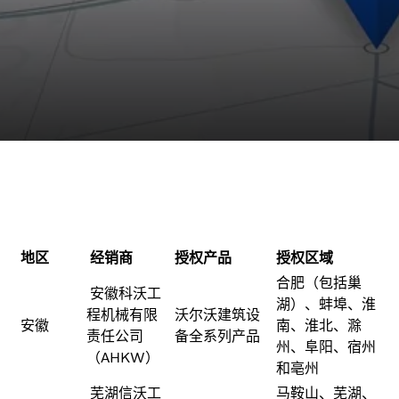
地区
经销商
授权产品
授权区域
合肥（包括巢
安徽科沃工
湖）、蚌埠、淮
程机械有限
沃尔沃建筑设
安徽
南、淮北、滁
责任公司
备全系列产品
州、阜阳、宿州
（AHKW）
和亳州
芜湖信沃工
马鞍山、芜湖、