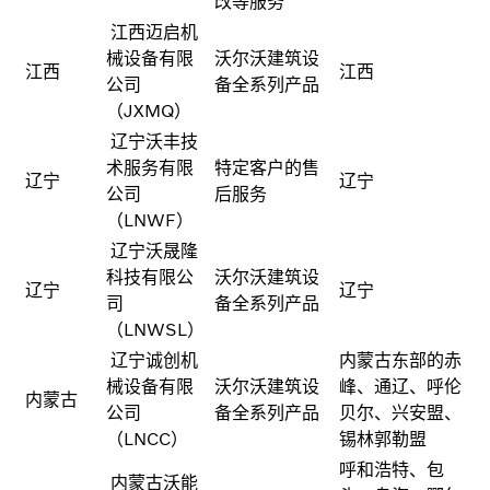
改等服务
江西迈启机
械设备有限
沃尔沃建筑设
江西
江西
公司
备全系列产品
（JXMQ）
辽宁沃丰技
术服务有限
特定客户的售
辽宁
辽宁
公司
后服务
（LNWF）
辽宁沃晟隆
科技有限公
沃尔沃建筑设
辽宁
辽宁
司
备全系列产品
（LNWSL）
辽宁诚创机
内蒙古东部的赤
械设备有限
沃尔沃建筑设
峰、通辽、呼伦
内蒙古
公司
备全系列产品
贝尔、兴安盟、
（LNCC）
锡林郭勒盟
呼和浩特、包
内蒙古沃能