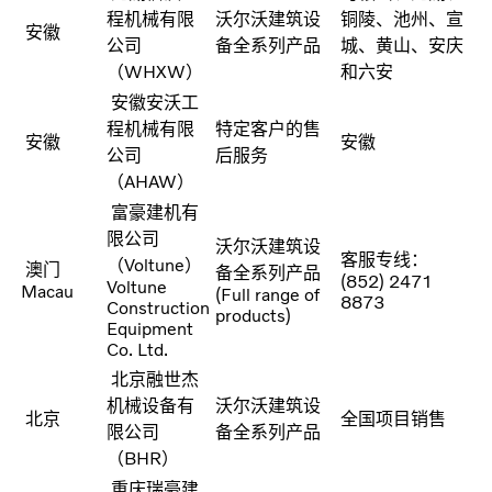
程机械有限
沃尔沃建筑设
铜陵、池州、宣
安徽
公司
备全系列产品
城、黄山、安庆
（WHXW）
和六安
安徽安沃工
程机械有限
特定客户的售
安徽
安徽
公司
后服务
（AHAW）
富豪建机有
限公司
沃尔沃建筑设
客服专线：
（Voltune）
澳门
备全系列产品
(852) 2471
Voltune
Macau
(Full range of
8873
Construction
products)
Equipment
Co. Ltd.
北京融世杰
机械设备有
沃尔沃建筑设
北京
全国项目销售
限公司
备全系列产品
（BHR）
重庆瑞豪建